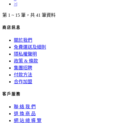
>|
第 1 ~ 15 筆，共 41 筆資料
商 店 訊 息
關於我們
免費運送及細則
隱私權聲明
政策 & 條款
集團招聘
付款方法
合作加盟
客 戶 服 務
聯 絡 我 們
退 換 商 品
網 站 總 導 覽