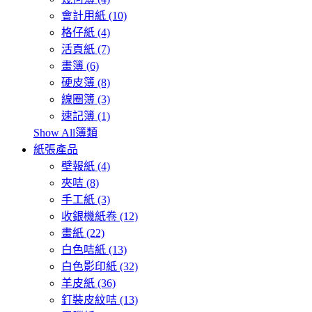
會計用紙 (10)
格仔紙 (4)
活頁紙 (7)
畫簿 (6)
硬皮簿 (8)
線圈簿 (3)
速記簿 (1)
Show All簿類
紙張產品
壁報紙 (4)
夾咭 (8)
手工紙 (3)
收銀機紙卷 (12)
畫紙 (22)
白色咭紙 (13)
白色影印紙 (32)
羊皮紙 (36)
釘裝皮紋咭 (13)