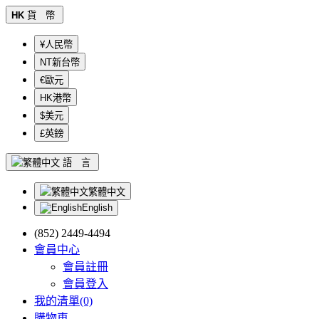
HK
貨 幣
¥人民幣
NT新台幣
€歐元
HK港幣
$美元
£英鎊
語 言
繁體中文
English
(852) 2449-4494
會員中心
會員註冊
會員登入
我的清單(0)
購物車