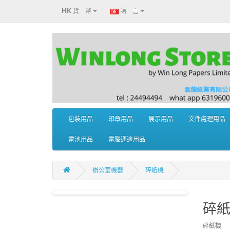
HK
貨 幣
語 言
包裝用品
印章用品
展示用品
文件處理用品
電池用品
電腦週邊用品
辦公室機器
碎紙機
碎
碎紙機