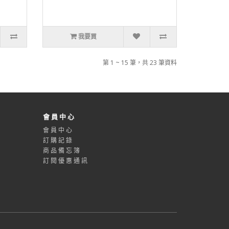
我要買
第 1 ~ 15 筆，共 23 筆資料
會 員 中 心
會 員 中 心
訂 購 記 錄
商 品 備 忘 簿
訂 閱 優 惠 通 訊