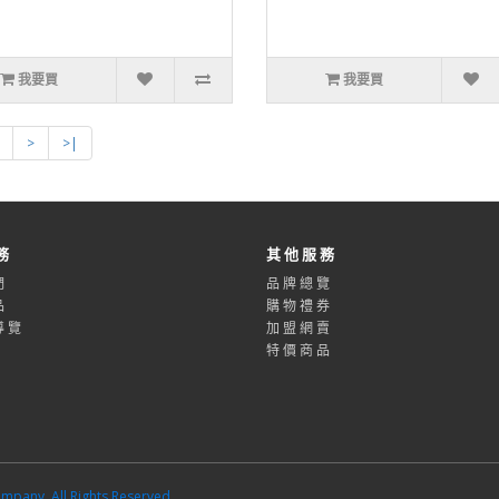
我要買
我要買
>
>|
務
其 他 服 務
們
品 牌 總 覽
品
購 物 禮 券
導 覽
加 盟 網 賣
特 價 商 品
pany. All Rights Reserved.