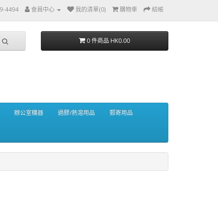
49-4494
會員中心
我的清單(0)
購物車
結帳
0 件商品 HK0.00
辦公室機器
過膠/熱溶用品
郵寄用品