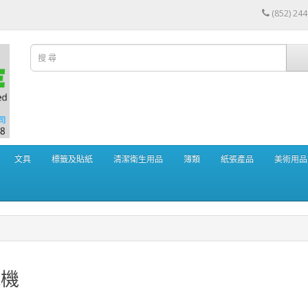
(852) 24
文具
標籤及貼紙
清潔衛生用品
簿類
紙張產品
美術用品
紙機