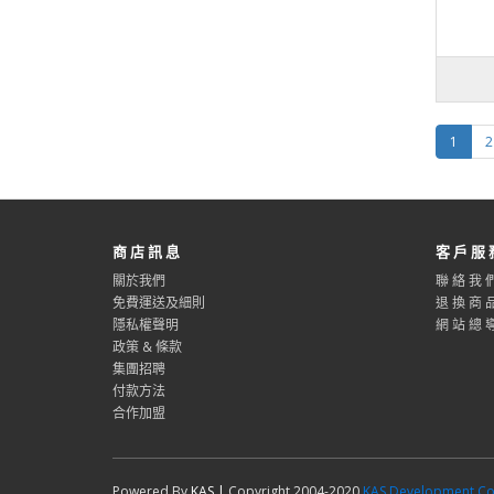
1
2
商 店 訊 息
客 戶 服 
關於我們
聯 絡 我 
免費運送及細則
退 換 商 
隱私權聲明
網 站 總 
政策 & 條款
集團招聘
付款方法
合作加盟
Powered By
KAS |
Copyright 2004-2020
KAS Development Com