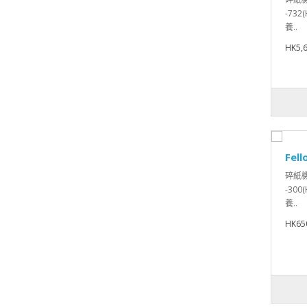
-732
養..
HK5,6
Fel
碎紙機-
-300
養..
HK65