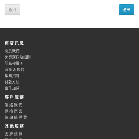
返回
商 店 訊 息
關於我們
免費運送及細則
隱私權聲明
政策 & 條款
集團招聘
付款方法
合作加盟
客 戶 服 務
聯 絡 我 們
退 換 商 品
網 站 總 導 覽
其 他 服 務
品 牌 總 覽