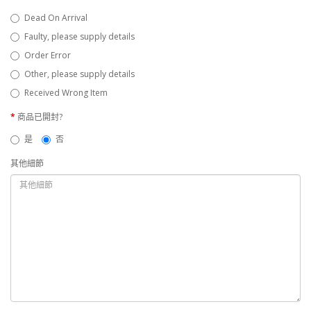
Dead On Arrival
Faulty, please supply details
Order Error
Other, please supply details
Received Wrong Item
商品已開封?
是
否
其他細節