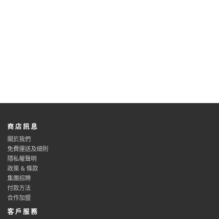
商 店 訊 息
關於我們
免費運送及細則
隱私權聲明
政策 & 條款
集團招聘
付款方法
合作加盟
客 戶 服 務