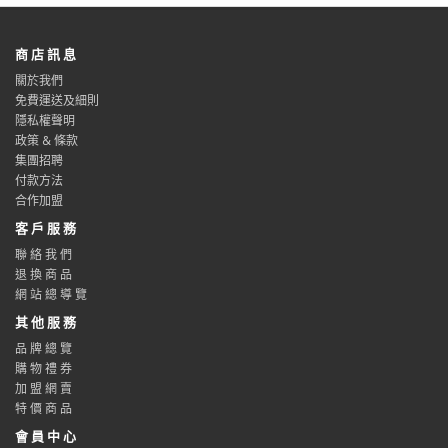
商 店 訊 息
關於我們
免費運送及細則
隱私權聲明
政策 & 條款
集團招聘
付款方法
合作加盟
客 戶 服 務
聯 絡 我 們
退 換 商 品
網 站 總 導 覽
其 他 服 務
品 牌 總 覽
購 物 禮 券
加 盟 網 賣
特 價 商 品
會 員 中 心