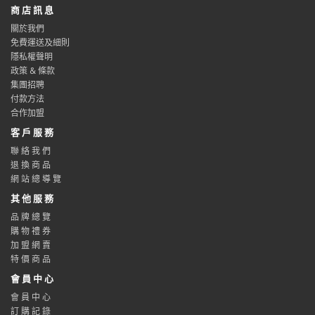
商 店 訊 息
關於我們
免費運送及細則
隱私權聲明
政策 & 條款
集團招聘
付款方法
合作加盟
客 戶 服 務
聯 絡 我 們
退 換 商 品
網 站 總 導 覽
其 他 服 務
品 牌 總 覽
購 物 禮 券
加 盟 網 賣
特 價 商 品
會 員 中 心
會 員 中 心
訂 購 記 錄