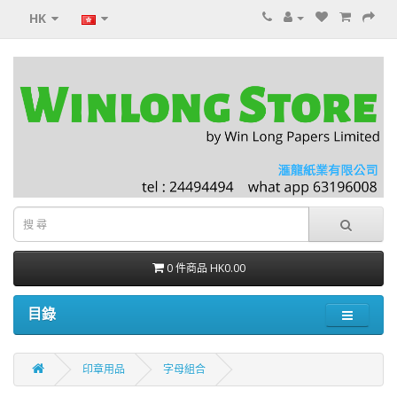
HK
0 件商品 HK0.00
目錄
印章用品
字母組合