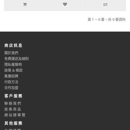
第 1 ~ 9 筆，共 9 筆資料
商 店 訊 息
關於我們
免費運送及細則
隱私權聲明
政策 & 條款
集團招聘
付款方法
合作加盟
客 戶 服 務
聯 絡 我 們
退 換 商 品
網 站 總 導 覽
其 他 服 務