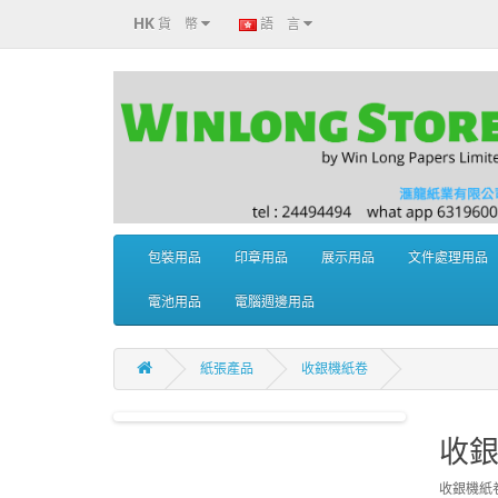
HK
貨 幣
語 言
包裝用品
印章用品
展示用品
文件處理用品
電池用品
電腦週邊用品
紙張產品
收銀機紙卷
收
收銀機紙