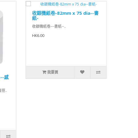
收銀機紙卷-82mm x 75 dia--書
紙-
收銀機紙卷---書紙--..
HK6.00
我要買
--感
徑..