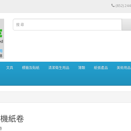
(852) 24
文具
標籤及貼紙
清潔衛生用品
簿類
紙張產品
美術用品
銀機紙卷
卷