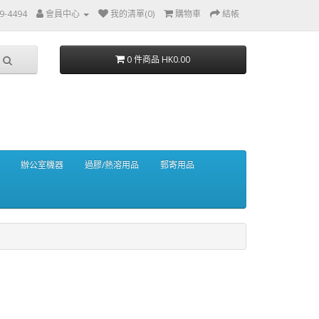
49-4494
會員中心
我的清單(0)
購物車
結帳
0 件商品 HK0.00
辦公室機器
過膠/熱溶用品
郵寄用品