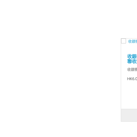
收銀機
聯收
收銀機紙
HK6.