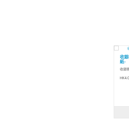
收銀機
紙-
收銀機紙
HK4.