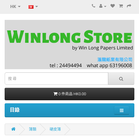
HK
0 件商品 HK0.00
目錄
簿類
硬皮簿