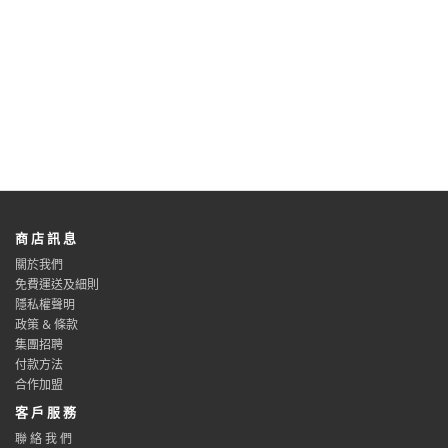
商 店 訊 息
關於我們
免費運送及細則
隱私權聲明
政策 & 條款
集團招聘
付款方法
合作加盟
客 戶 服 務
聯 絡 我 們